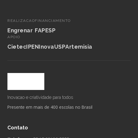
REALIZACAO
FINANCIAMENTO
Engrenar
FAPESP
APOIO
Cietec
IPEN
InovaUSP
Artemisia
Inovacao e criatividade para todos
Presente em mais de 400 escolas no Brasil
Contato