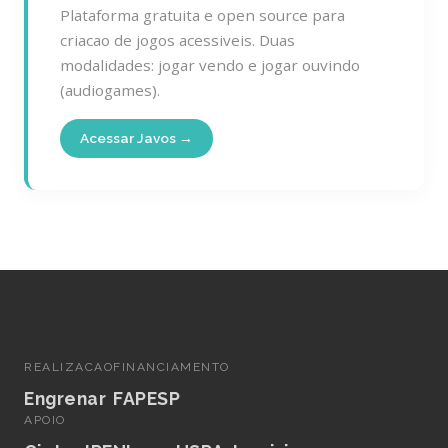
Plataforma gratuita e open source para
criacao de jogos acessiveis. Duas
modalidades: jogar vendo e jogar ouvindo
(audiogames).
Acessar Javos →
REALIZACAO
FINANCIAMENTO
Engrenar
FAPESP
APOIO