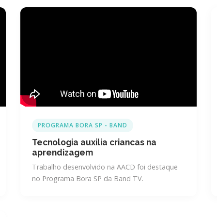
PROGRAMA BORA SP - BAND
Tecnologia auxilia criancas na
aprendizagem
Trabalho desenvolvido na AACD foi destaque
no Programa Bora SP da Band TV.