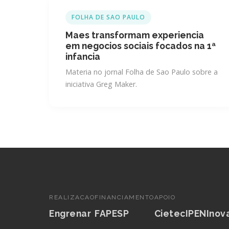
FOLHA DE SAO PAULO
Maes transformam experiencia
em negocios sociais focados na 1ª
infancia
Materia no jornal Folha de Sao Paulo sobre a
iniciativa Greg Maker.
REALIZACAO
FINANCIAMENTO
APOIO
Engrenar
FAPESP
Cietec
IPEN
Inov