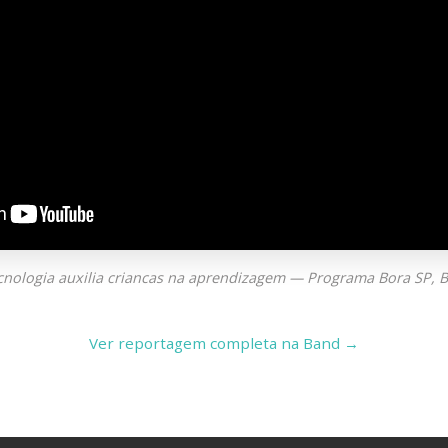
cnologia auxilia criancas na aprendizagem — Programa Bora SP,
Ver reportagem completa na Band →