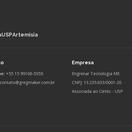
aUSP
Artemisia
to
Empresa
ne:
+55 15 99106-5555
Engrenar Tecnologia ME
contato@gregmaker.com.br
CNPJ: 13.235.633/0001-20
Associada ao Cietec - USP