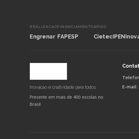
REALIZACAO
FINANCIAMENTO
APOIO
Engrenar
FAPESP
Cietec
IPEN
Inov
Conta
Telefo
E-mail:
Inovacao e criatividade para todos
Presente em mais de 400 escolas no
Brasil